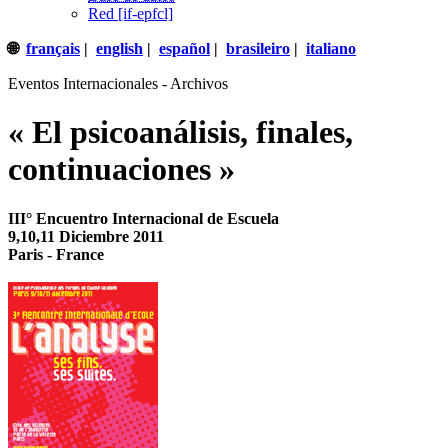
Red [if-epfcl]
🌐
français
|
english
|
español
|
brasileiro
|
italiano
Eventos Internacionales - Archivos
« El psicoanálisis, finales,
continuaciones »
III° Encuentro Internacional de Escuela
9,10,11 Diciembre 2011
Paris - France