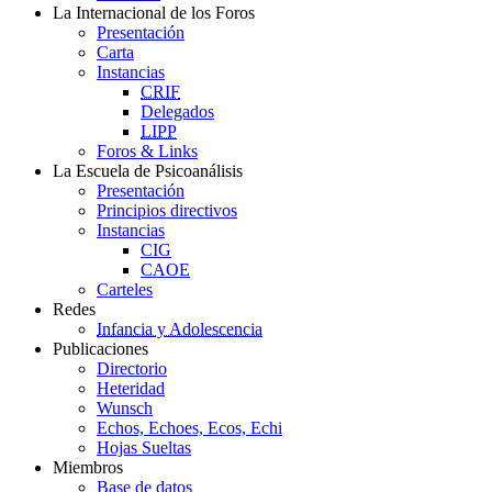
La Internacional de los Foros
Presentación
Carta
Instancias
CRIF
Delegados
LIPP
Foros & Links
La Escuela de Psicoanálisis
Presentación
Principios directivos
Instancias
CIG
CAOE
Carteles
Redes
Infancia y Adolescencia
Publicaciones
Directorio
Heteridad
Wunsch
Echos, Echoes, Ecos, Echi
Hojas Sueltas
Miembros
Base de datos