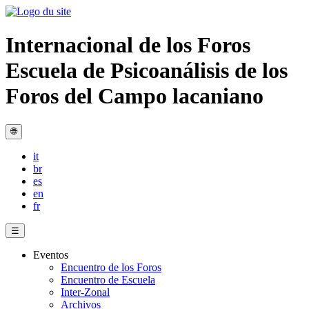
Internacional de los Foros
Escuela de Psicoanálisis de los
Foros del Campo lacaniano
🌐
it
br
es
en
fr
☰
Eventos
Encuentro de los Foros
Encuentro de Escuela
Inter-Zonal
Archivos