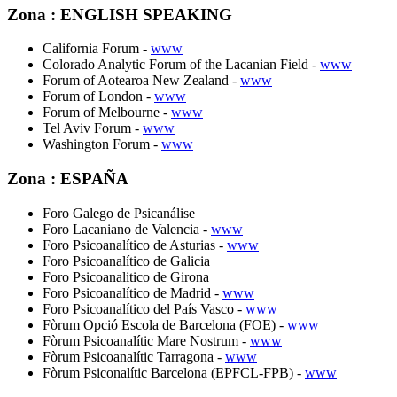
Zona : ENGLISH SPEAKING
California Forum -
www
Colorado Analytic Forum of the Lacanian Field -
www
Forum of Aotearoa New Zealand -
www
Forum of London -
www
Forum of Melbourne -
www
Tel Aviv Forum -
www
Washington Forum -
www
Zona : ESPAÑA
Foro Galego de Psicanálise
Foro Lacaniano de Valencia -
www
Foro Psicoanalítico de Asturias -
www
Foro Psicoanalítico de Galicia
Foro Psicoanalitico de Girona
Foro Psicoanalítico de Madrid -
www
Foro Psicoanalítico del País Vasco -
www
Fòrum Opció Escola de Barcelona (FOE) -
www
Fòrum Psicoanalític Mare Nostrum -
www
Fòrum Psicoanalític Tarragona -
www
Fòrum Psiconalític Barcelona (EPFCL-FPB) -
www