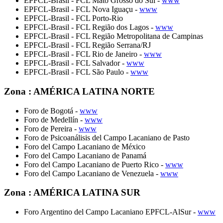
EPFCL-Brasil - FCL Mato Grosso do Sul -
www
EPFCL-Brasil - FCL Nova Iguaçu -
www
EPFCL-Brasil - FCL Porto-Rio
EPFCL-Brasil - FCL Região dos Lagos -
www
EPFCL-Brasil - FCL Região Metropolitana de Campinas
EPFCL-Brasil - FCL Região Serrana/RJ
EPFCL-Brasil - FCL Rio de Janeiro -
www
EPFCL-Brasil - FCL Salvador -
www
EPFCL-Brasil - FCL São Paulo -
www
Zona : AMÉRICA LATINA NORTE
Foro de Bogotá -
www
Foro de Medellín -
www
Foro de Pereira -
www
Foro de Psicoanálisis del Campo Lacaniano de Pasto
Foro del Campo Lacaniano de México
Foro del Campo Lacaniano de Panamá
Foro del Campo Lacaniano de Puerto Rico -
www
Foro del Campo Lacaniano de Venezuela -
www
Zona : AMÉRICA LATINA SUR
Foro Argentino del Campo Lacaniano EPFCL-AlSur -
www