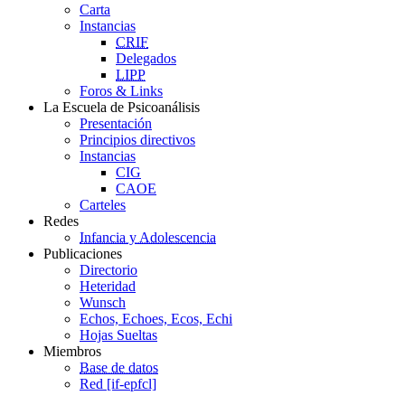
Carta
Instancias
CRIF
Delegados
LIPP
Foros & Links
La Escuela de Psicoanálisis
Presentación
Principios directivos
Instancias
CIG
CAOE
Carteles
Redes
Infancia y Adolescencia
Publicaciones
Directorio
Heteridad
Wunsch
Echos, Echoes, Ecos, Echi
Hojas Sueltas
Miembros
Base de datos
Red [if-epfcl]