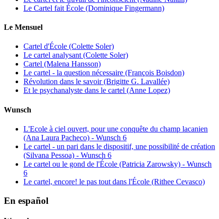
Le Cartel fait École (Dominique Fingermann)
Le Mensuel
Cartel d'École (Colette Soler)
Le cartel analysant (Colette Soler)
Cartel (Malena Hansson)
Le cartel - la question nécessaire (François Boisdon)
Révolution dans le savoir (Brigitte G. Lavallée)
Et le psychanalyste dans le cartel (Anne Lopez)
Wunsch
L'Ecole à ciel ouvert, pour une conquête du champ lacanien
(Ana Laura Pacheco) - Wunsch 6
Le cartel - un pari dans le dispositif, une possibilité de création
(Silvana Pessoa) - Wunsch 6
Le cartel ou le gond de l'École (Patricia Zarowsky) - Wunsch
6
Le cartel, encore! le pas tout dans l'École (Rithee Cevasco)
En español