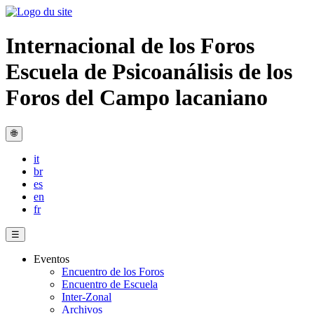
Internacional de los Foros
Escuela de Psicoanálisis de los
Foros del Campo lacaniano
🌐
it
br
es
en
fr
☰
Eventos
Encuentro de los Foros
Encuentro de Escuela
Inter-Zonal
Archivos