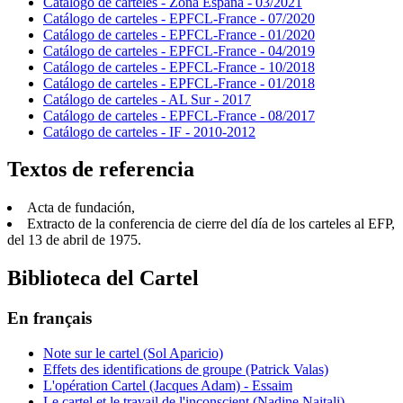
Catálogo de carteles - Zona España - 03/2021
Catálogo de carteles - EPFCL-France - 07/2020
Catálogo de carteles - EPFCL-France - 01/2020
Catálogo de carteles - EPFCL-France - 04/2019
Catálogo de carteles - EPFCL-France - 10/2018
Catálogo de carteles - EPFCL-France - 01/2018
Catálogo de carteles - AL Sur - 2017
Catálogo de carteles - EPFCL-France - 08/2017
Catálogo de carteles - IF - 2010-2012
Textos de referencia
Acta de fundación,
Extracto de la conferencia de cierre del día de los carteles al EFP,
del 13 de abril de 1975.
Biblioteca del Cartel
En français
Note sur le cartel (Sol Aparicio)
Effets des identifications de groupe (Patrick Valas)
L'opération Cartel (Jacques Adam) - Essaim
Le cartel et le travail de l'inconscient (Nadine Naitali)