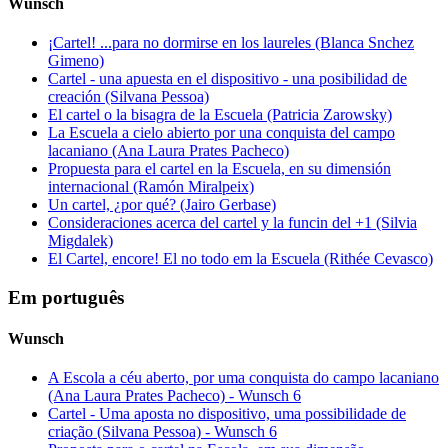
Wunsch
¡Cartel! ...para no dormirse en los laureles (Blanca Snchez
Gimeno)
Cartel - una apuesta en el dispositivo - una posibilidad de
creación (Silvana Pessoa)
El cartel o la bisagra de la Escuela (Patricia Zarowsky)
La Escuela a cielo abierto por una conquista del campo
lacaniano (Ana Laura Prates Pacheco)
Propuesta para el cartel en la Escuela, en su dimensión
internacional (Ramón Miralpeix)
Un cartel, ¿por qué? (Jairo Gerbase)
Consideraciones acerca del cartel y la funcin del +1 (Silvia
Migdalek)
El Cartel, encore! El no todo em la Escuela (Rithée Cevasco)
Em português
Wunsch
A Escola a céu aberto, por uma conquista do campo lacaniano
(Ana Laura Prates Pacheco) - Wunsch 6
Cartel - Uma aposta no dispositivo, uma possibilidade de
criação (Silvana Pessoa) - Wunsch 6