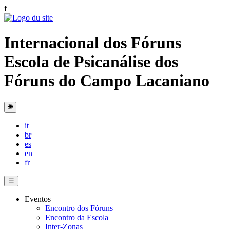
f
Internacional dos Fóruns
Escola de Psicanálise dos
Fóruns do Campo Lacaniano
🌐
it
br
es
en
fr
☰
Eventos
Encontro dos Fóruns
Encontro da Escola
Inter-Zonas