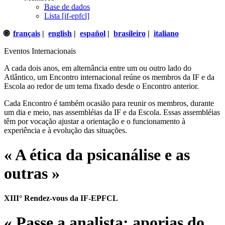
Base de dados
Lista [if-epfcl]
🌐
français
|
english
|
español
|
brasileiro
|
italiano
Eventos Internacionais
A cada dois anos, em alternância entre um ou outro lado do
Atlântico, um Encontro internacional reúne os membros da IF e da
Escola ao redor de um tema fixado desde o Encontro anterior.
Cada Encontro é também ocasião para reunir os membros, durante
um dia e meio, nas assembléias da IF e da Escola. Essas assembléias
têm por vocação ajustar a orientação e o funcionamento à
experiência e à evolução das situações.
« A ética da psicanálise e as
outras »
XIII° Rendez-vous da IF-EPFCL
« Passe a analista: aporias do