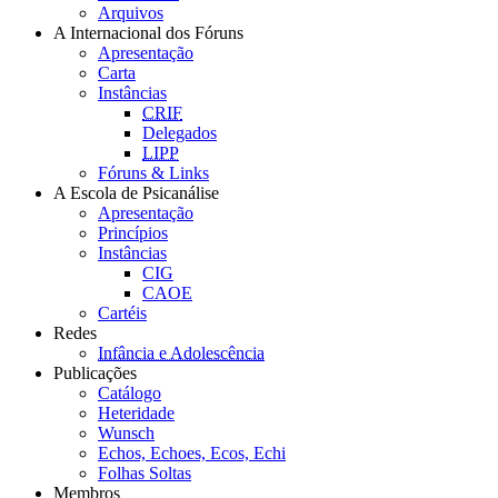
Arquivos
A Internacional dos Fóruns
Apresentação
Carta
Instâncias
CRIF
Delegados
LIPP
Fóruns & Links
A Escola de Psicanálise
Apresentação
Princípios
Instâncias
CIG
CAOE
Cartéis
Redes
Infância e Adolescência
Publicações
Catálogo
Heteridade
Wunsch
Echos, Echoes, Ecos, Echi
Folhas Soltas
Membros