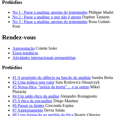
Prelúdios
No 1 : Passe a analista: aporias do testemunho
Philippe Madet
No 2 : Passe a analista: o que não é aporia
Daphne Tamarin
No 3 : Passe a analista: aporias do testemunho
​Rosa Guitart-
Pont
Rendez-vous
Apresentação
Colette Soler
Eixos temáticos
Atividades internacionais preparatórias
Prelúdios
#1 A propósito do silêncio na função do analista
Sandra Berta
#2 Uma prática sem valor
Sara Rodowicz-Slusarczyk
#3 Nossa ética, “práxis da teoria”… e as outras
Mikel
Plazaola
#4 Um saldo ético da análise
Alejandro Rostagnotto
#5 A ética da psicanálise
Diego Mautino
#6 Passar os limites
Gioconda Espina
#7 Aggiornamento
Devra Simiu
#8 Uma formação na medida da ética
Beatriz Oliveira