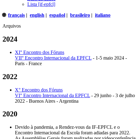
Lista [if-epfcl]
🌐
français
|
english
|
español
|
brasileiro
|
italiano
Arquivos
2024
XI° Encontro dos Fóruns
VII° Encontro Internacional da EPFCL
- 1-5 maio 2024 -
Paris - France
2022
X° Encontro dos Fóruns
VI° Encontro Internacional da EPFCL
- 29 junho - 3 de julho
2022 - Buenos Aires - Argentina
2020
Devido à pandemia, a Rendez-vous da IF-EPFCL e o
Encontro Internacional da Escola foram adiadas para 2022.
As Assembléias Gerais foram realizadas por videoconferência