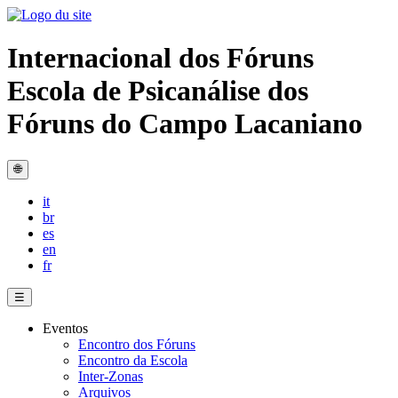
Internacional dos Fóruns
Escola de Psicanálise dos
Fóruns do Campo Lacaniano
🌐
it
br
es
en
fr
☰
Eventos
Encontro dos Fóruns
Encontro da Escola
Inter-Zonas
Arquivos