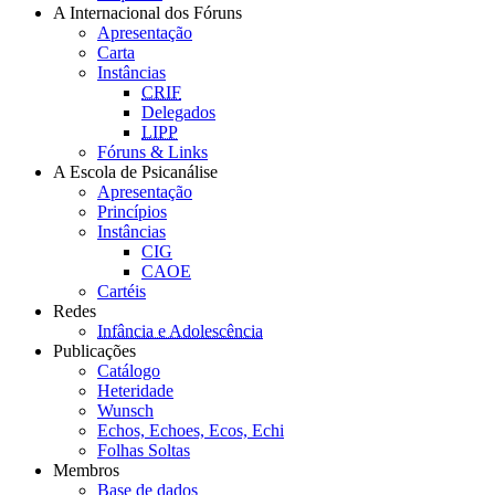
A Internacional dos Fóruns
Apresentação
Carta
Instâncias
CRIF
Delegados
LIPP
Fóruns & Links
A Escola de Psicanálise
Apresentação
Princípios
Instâncias
CIG
CAOE
Cartéis
Redes
Infância e Adolescência
Publicações
Catálogo
Heteridade
Wunsch
Echos, Echoes, Ecos, Echi
Folhas Soltas
Membros
Base de dados