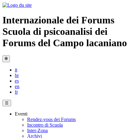
Internazionale dei Forums
Scuola di psicoanalisi dei
Forums del Campo lacaniano
🌐
it
br
es
en
fr
☰
Eventi
Rendez-vous dei Forums
Incontro di Scuola
Inter-Zona
Archivi