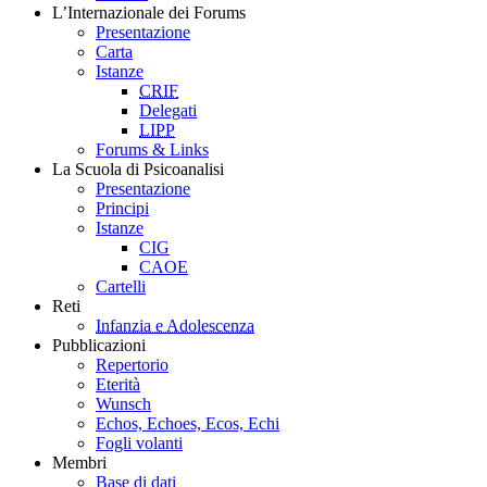
L’Internazionale dei Forums
Presentazione
Carta
Istanze
CRIF
Delegati
LIPP
Forums & Links
La Scuola di Psicoanalisi
Presentazione
Principi
Istanze
CIG
CAOE
Cartelli
Reti
Infanzia e Adolescenza
Pubblicazioni
Repertorio
Eterità
Wunsch
Echos, Echoes, Ecos, Echi
Fogli volanti
Membri
Base di dati