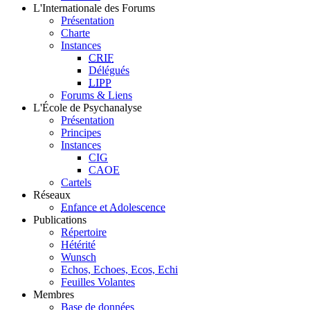
L'Internationale des Forums
Présentation
Charte
Instances
CRIF
Délégués
LIPP
Forums & Liens
L'École de Psychanalyse
Présentation
Principes
Instances
CIG
CAOE
Cartels
Réseaux
Enfance et Adolescence
Publications
Répertoire
Hétérité
Wunsch
Echos, Echoes, Ecos, Echi
Feuilles Volantes
Membres
Base de données