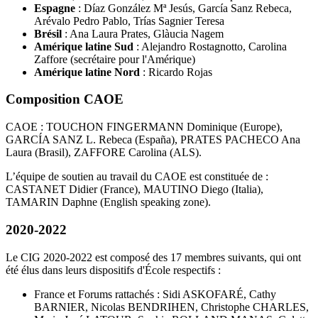
Espagne
: Díaz González Mª Jesús, García Sanz Rebeca,
Arévalo Pedro Pablo, Trías Sagnier Teresa
Brésil
: Ana Laura Prates, Glàucia Nagem
Amérique latine Sud
: Alejandro Rostagnotto, Carolina
Zaffore (secrétaire pour l'Amérique)
Amérique latine Nord
: Ricardo Rojas
Composition CAOE
CAOE : TOUCHON FINGERMANN Dominique (Europe),
GARCÍA SANZ L. Rebeca (España), PRATES PACHECO Ana
Laura (Brasil), ZAFFORE Carolina (ALS).
L’équipe de soutien au travail du CAOE est constituée de :
CASTANET Didier (France), MAUTINO Diego (Italia),
TAMARIN Daphne (English speaking zone).
2020-2022
Le CIG 2020-2022 est composé des 17 membres suivants, qui ont
été élus dans leurs dispositifs d'École respectifs :
France et Forums rattachés : Sidi ASKOFARÉ, Cathy
BARNIER, Nicolas BENDRIHEN, Christophe CHARLES,