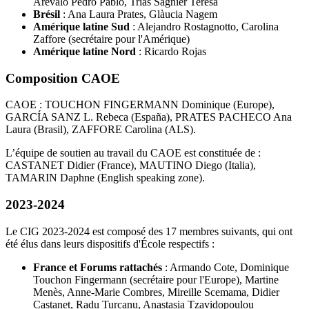
Arévalo Pedro Pablo, Trías Sagnier Teresa
Brésil
: Ana Laura Prates, Glàucia Nagem
Amérique latine Sud
: Alejandro Rostagnotto, Carolina
Zaffore (secrétaire pour l'Amérique)
Amérique latine Nord
: Ricardo Rojas
Composition CAOE
CAOE : TOUCHON FINGERMANN Dominique (Europe),
GARCÍA SANZ L. Rebeca (España), PRATES PACHECO Ana
Laura (Brasil), ZAFFORE Carolina (ALS).
L’équipe de soutien au travail du CAOE est constituée de :
CASTANET Didier (France), MAUTINO Diego (Italia),
TAMARIN Daphne (English speaking zone).
2023-2024
Le CIG 2023-2024 est composé des 17 membres suivants, qui ont
été élus dans leurs dispositifs d'École respectifs :
France et Forums rattachés
: Armando Cote, Dominique
Touchon Fingermann (secrétaire pour l'Europe), Martine
Menès, Anne-Marie Combres, Mireille Scemama, Didier
Castanet, Radu Turcanu, Anastasia Tzavidopoulou