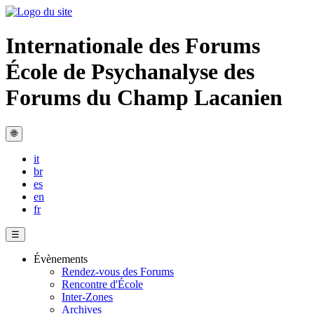
Internationale des Forums
École de Psychanalyse des
Forums du Champ Lacanien
🌐
it
br
es
en
fr
☰
Évènements
Rendez-vous des Forums
Rencontre d'École
Inter-Zones
Archives