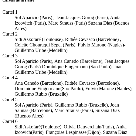
Cartels de la Passe
Cartel 1
Sol Aparicio (Paris) , Jean Jacques Gorog (Paris), Anita
Izcovitch (Paris), Marc Strauss (Paris) Suzana Dias (Buenos
Aires)
Cartel 2
Sidi Askofaré (Toulouse), Rithée Cevasco (Barcelone) ,
Colette Chouraqui Sepel (Paris), Fulvio Marone (Naples)-
Guillermo Uribe (Medellin)
Cartel 3
Sol Aparicio (Paris), Ana Canedo (Barcelone), Jean Jacques
Gorog (Paris) Dominique Fingermann (Sao Paulo), Juan
Guillermo Uribe (Medellin)
Cartel 4
Ana Canedo (Barcelone), Rithée Cevasco (Barcelone),
Dominique Fingermann(Sao Paulo), Fulvio Marone (Naples),
Guillermo Rubio (Bruxelle)
Cartel 5
Sol Aparicio (Paris), Guillermo Rubio (Bruxelle), Joan
Salinas (Barcelone), Marc Strauss (Paris), Suzana Diaz
(Buenos Aires)
Cartel 6
Sidi Askofaré(Toulouse), Olivia Dauverchain(Paris), Anita
Izcovich(Paris), Françoise Lespinasse(Dijon), Suzana Diaz