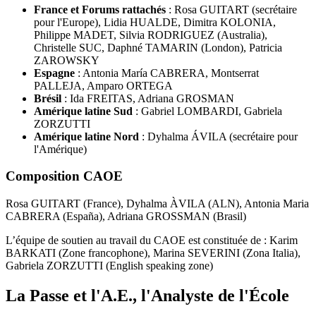
France et Forums rattachés
: Rosa GUITART (secrétaire
pour l'Europe), Lidia HUALDE, Dimitra KOLONIA,
Philippe MADET, Silvia RODRIGUEZ (Australia),
Christelle SUC, Daphné TAMARIN (London), Patricia
ZAROWSKY
Espagne
: Antonia María CABRERA, Montserrat
PALLEJA, Amparo ORTEGA
Brésil
: Ida FREITAS, Adriana GROSMAN
Amérique latine Sud
: Gabriel LOMBARDI, Gabriela
ZORZUTTI
Amérique latine Nord
: Dyhalma ÁVILA (secrétaire pour
l'Amérique)
Composition CAOE
Rosa GUITART (France), Dyhalma ÀVILA (ALN), Antonia Maria
CABRERA (España), Adriana GROSSMAN (Brasil)
L’équipe de soutien au travail du CAOE est constituée de : Karim
BARKATI (Zone francophone), Marina SEVERINI (Zona Italia),
Gabriela ZORZUTTI (English speaking zone)
La Passe et l'A.E., l'Analyste de l'École