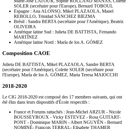
Marie-José LATOUR, Sophie ROLLAND MANAS, Colette
SOLER (secrétaire pour l'Europe), Bernard TOBOUL
Espagne : Ana ALONSO, Mikel PLAZAOLA, Manel
REBOLLO, Trinidad SÁNCHEZ BIEZMA
Brésil : Sandra BERTA (secrétaire pour l'Amérique), Beatriz
OLIVEIRA
Amérique latine Sud : Julieta DE BATTISTA, Fernando
MARTÍNEZ
Amérique latine Nord : María de los A. GÓMEZ
Composition CAOE
Julieta DE BATTISTA, Mikel PLAZAOLA, Sandre BERTA
(secrétaire pour l'Amérique), Colette SOLER (secrétaire pour
l'Europe), María de los A. GÓMEZ, Maria Teresa MAIOCCHI
2018-2020
Le CIG 2018-2020 est composé des 17 membres suivants, qui ont
été élus dans leurs dispositifs d'École respectifs :
France et Forums rattachés : Jean-Michel ARZUR - Nicole
BOUSSEYROUX - Vicky ESTEVEZ - Rosa GUITART-
PONT - Dominique MARIN - Albert NGUYÊN - Bernard
NOMINÉ- François TERRAL- Elisabete THAMER