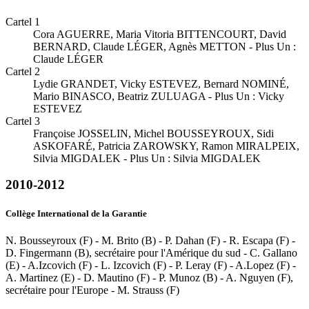
Cartel 1
Cora AGUERRE, Maria Vitoria BITTENCOURT, David
BERNARD, Claude LÉGER, Agnès METTON - Plus Un :
Claude LÉGER
Cartel 2
Lydie GRANDET, Vicky ESTEVEZ, Bernard NOMINÉ,
Mario BINASCO, Beatriz ZULUAGA - Plus Un : Vicky
ESTEVEZ
Cartel 3
Françoise JOSSELIN, Michel BOUSSEYROUX, Sidi
ASKOFARÉ, Patricia ZAROWSKY, Ramon MIRALPEIX,
Silvia MIGDALEK - Plus Un : Silvia MIGDALEK
2010-2012
Collège International de la Garantie
N. Bousseyroux (F) - M. Brito (B) - P. Dahan (F) - R. Escapa (F) -
D. Fingermann (B), secrétaire pour l'Amérique du sud - C. Gallano
(E) - A.Izcovich (F) - L. Izcovich (F) - P. Leray (F) - A.Lopez (F) -
A. Martinez (E) - D. Mautino (F) - P. Munoz (B) - A. Nguyen (F),
secrétaire pour l'Europe - M. Strauss (F)