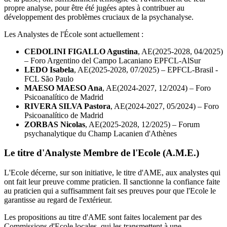
propre analyse, pour être été jugées aptes à contribuer au
développement des problèmes cruciaux de la psychanalyse.
Les Analystes de l'École sont actuellement :
CEDOLINI FIGALLO Agustina
, AE(2025-2028, 04/2025)
– Foro Argentino del Campo Lacaniano EPFCL-AlSur
LEDO Isabela
, AE(2025-2028, 07/2025) – EPFCL-Brasil -
FCL São Paulo
MAESO MAESO Ana
, AE(2024-2027, 12/2024) – Foro
Psicoanalítico de Madrid
RIVERA SILVA Pastora
, AE(2024-2027, 05/2024) – Foro
Psicoanalítico de Madrid
ZORBAS Nicolas
, AE(2025-2028, 12/2025) – Forum
psychanalytique du Champ Lacanien d'Athènes
Le titre d'Analyste Membre de l'Ecole (A.M.E.)
L'Ecole décerne, sur son initiative, le titre d'AME, aux analystes qui
ont fait leur preuve comme praticien. Il sanctionne la confiance faite
au praticien qui a suffisamment fait ses preuves pour que l'Ecole le
garantisse au regard de l'extérieur.
Les propositions au titre d'AME sont faites localement par des
Commissions d'Ecole locales, qui les transmettent à une